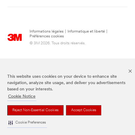
Informations légales
|
Informatique et liberté
|
Préférences cookies
© 3M 2026. Tous droits réservés.
This website uses cookies on your device to enhance site
navigation, analyze site usage, and deliver you advertisements
based on your interests.
Cookie Notice
La marque Command est une marque déposée de 3M.
Reject Non-Essential Cookies
Accept Cookies
Cookie Preferences