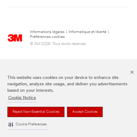
Informations légales
|
Informatique et liberté
|
Préférences cookies
© 3M 2026. Tous droits réservés.
This website uses cookies on your device to enhance site
navigation, analyze site usage, and deliver you advertisements
based on your interests.
Cookie Notice
La marque Command est une marque déposée de 3M.
Reject Non-Essential Cookies
Accept Cookies
Cookie Preferences