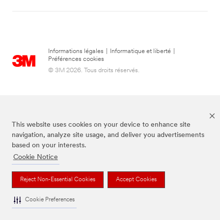
Informations légales
|
Informatique et liberté
|
Préférences cookies
© 3M 2026. Tous droits réservés.
This website uses cookies on your device to enhance site
navigation, analyze site usage, and deliver you advertisements
based on your interests.
Cookie Notice
La marque Command est une marque déposée de 3M.
Reject Non-Essential Cookies
Accept Cookies
Cookie Preferences