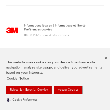
Informations légales
|
Informatique et liberté
|
Préférences cookies
© 3M 2026. Tous droits réservés.
This website uses cookies on your device to enhance site
navigation, analyze site usage, and deliver you advertisements
based on your interests.
Cookie Notice
La marque Command est une marque déposée de 3M.
Reject Non-Essential Cookies
Accept Cookies
Cookie Preferences