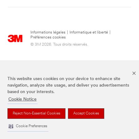
Informations légales
|
Informatique et liberté
|
Préférences cookies
© 3M 2026. Tous droits réservés.
This website uses cookies on your device to enhance site
navigation, analyze site usage, and deliver you advertisements
based on your interests.
Cookie Notice
La marque Command est une marque déposée de 3M.
Reject Non-Essential Cookies
Accept Cookies
Cookie Preferences